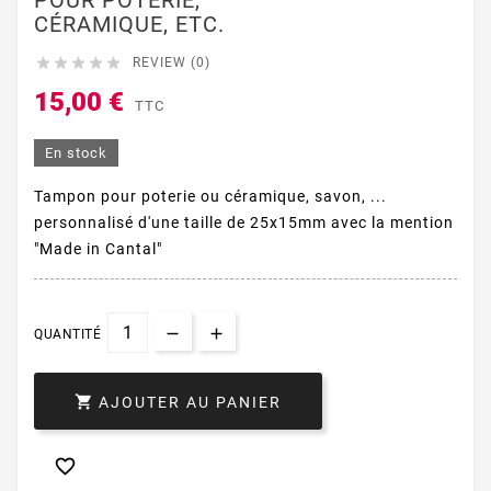
POUR POTERIE,
CÉRAMIQUE, ETC.





REVIEW (0)
15,00 €
TTC
En stock
Tampon pour poterie ou céramique, savon, ...
personnalisé d'une taille de 25x15mm avec la mention
"Made in Cantal"
QUANTITÉ

AJOUTER AU PANIER
