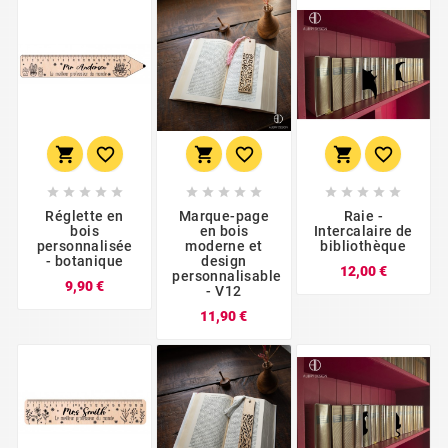





















Réglette en
Marque-page
Raie -
bois
en bois
Intercalaire de
personnalisée
moderne et
bibliothèque
- botanique
design
Prix
12,00 €
personnalisable
Prix
9,90 €
- V12
Prix
11,90 €