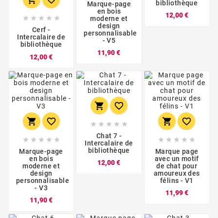
bibliothèque
Marque-page
en bois
Prix
12,00 €
moderne et





design
Cerf -
personnalisable
Intercalaire de
- V5
bibliothèque
Prix
11,90 €
Prix
12,00 €











Chat 7 -










Intercalaire de
bibliothèque
Marque-page
Marque page
en bois
avec un motif
Prix
12,00 €
moderne et
de chat pour
design
amoureux des
personnalisable
félins - V1
- V3
Prix
11,99 €
Prix
11,90 €