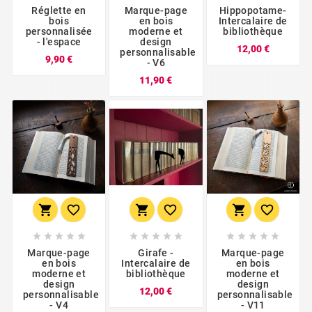
Réglette en
Marque-page
Hippopotame-
bois
en bois
Intercalaire de
personnalisée
moderne et
bibliothèque
- l'espace
design
Prix
12,00 €
personnalisable
Prix
9,90 €
- V6
Prix
11,90 €





















Marque-page
Girafe -
Marque-page
en bois
Intercalaire de
en bois
moderne et
bibliothèque
moderne et
design
design
Prix
12,00 €
personnalisable
personnalisable
- V4
- V11