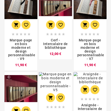





















Marque-page
Cerf -
Marque-page
en bois
Intercalaire de
en bois
moderne et
bibliothèque
moderne et
design
design
Prix
12,00 €
personnalisable
personnalisable
- V9
- V7
Prix
Prix
11,90 €
11,90 €









Araignée -





Intercalaire de

