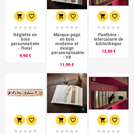





















Réglette en
Marque-page
Panthère -
bois
en bois
Intercalaire de
personnalisée
moderne et
bibliothèque
- floral
design
Prix
12,00 €
personnalisable
Prix
9,90 €
- V8
Prix
11,90 €




















