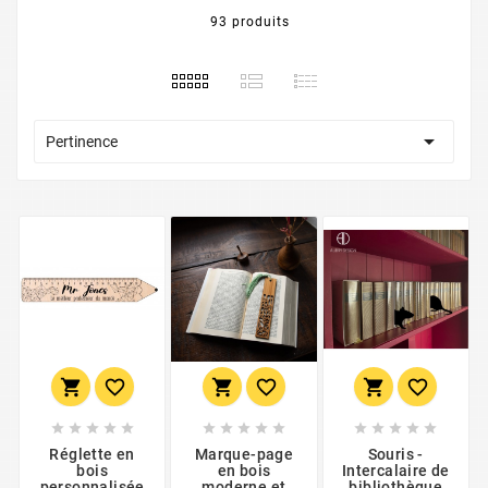
93 produits

Pertinence





















Réglette en
Marque-page
Souris -
bois
en bois
Intercalaire de
personnalisée
moderne et
bibliothèque