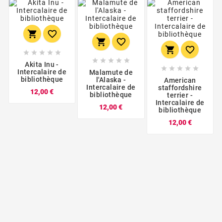
















Akita Inu -





Intercalaire de
Malamute de
bibliothèque
l'Alaska -
American
Intercalaire de
staffordshire
Prix
12,00 €
bibliothèque
terrier -
Intercalaire de
Prix
12,00 €
bibliothèque
Prix
12,00 €
LOADING NEXT RESULTS...