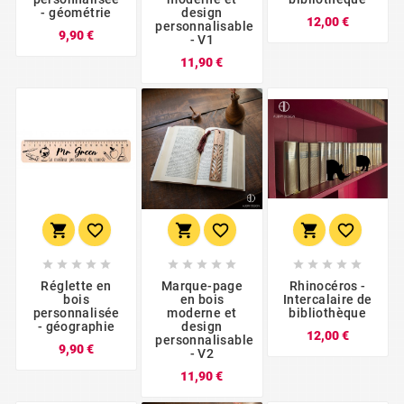
- géométrie
design
Prix
12,00 €
personnalisable
Prix
9,90 €
- V1
Prix
11,90 €





















Réglette en
Marque-page
Rhinocéros -
bois
en bois
Intercalaire de
personnalisée
moderne et
bibliothèque
- géographie
design
Prix
12,00 €
personnalisable
Prix
9,90 €
- V2
Prix
11,90 €