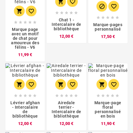
















Chat 1 -





Intercalaire de
Marque-pages
bibliothèque
personnalisé
Marque page
avec un motif
Prix
Prix
12,00 €
17,50 €
de chat pour
amoureux des
félins - V6
Prix
11,99 €





















Lévrier afghan
Airedale
Marque-page
- Intercalaire
terrier -
floral
de
Intercalaire de
personnalisé
bibliothèque
bibliothèque
en bois
Prix
Prix
Prix
12,00 €
12,00 €
11,90 €