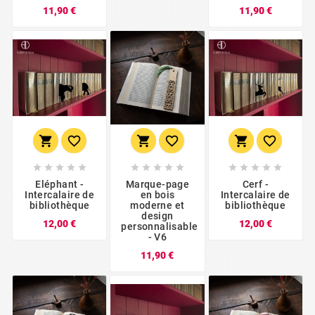
Prix
Prix
11,90 €
11,90 €





















Eléphant -
Marque-page
Cerf -
Intercalaire de
en bois
Intercalaire de
bibliothèque
moderne et
bibliothèque
design
Prix
Prix
12,00 €
12,00 €
personnalisable
- V6
Prix
11,90 €