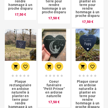
rendre
terre pour
planter en
hommage à un
rendre
terre pour
proche disparu
hommage à un
rendre
proche disparu
hommage à un
Prix
17,50 €
proche disparu
Prix
17,50 €
Prix
17,50 €





















Plaque
Coeur
Plaque coeur
rectangulaire
funéraire
en ardoise
en ardoise
"Petit Prince"
naturelle à
naturelle à
en ardoise
planter en
planter en
naturelle
terre pour
terre pour
rendre
Prix
17,50 €
rendre
hommage à un
hommage à un
proche disparu