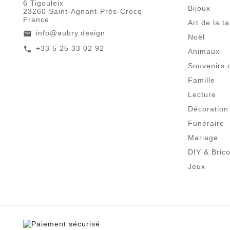
6 Tigouleix
Bijoux
23260 Saint-Agnant-Près-Crocq
France
Art de la t
info@aubry.design
email
Noël
+33 5 25 33 02 92
call
Animaux
Souvenirs 
Famille
Lecture
Décoration
Funéraire
Mariage
DIY & Bric
Jeux