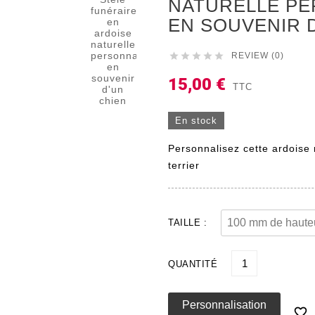
NATURELLE PE
EN SOUVENIR 





REVIEW (0)
15,00 €
TTC
En stock
Personnalisez cette ardoise 
terrier
TAILLE :
QUANTITÉ
Personnalisation
