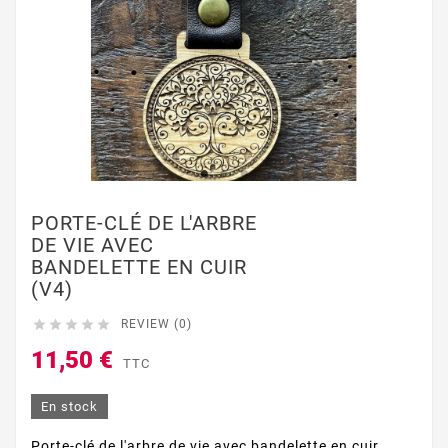
PORTE-CLÉ DE L'ARBRE
DE VIE AVEC
BANDELETTE EN CUIR
(V4)





REVIEW (0)
11,50 €
TTC
En stock
Porte-clé de l'arbre de vie avec bandelette en cuir,