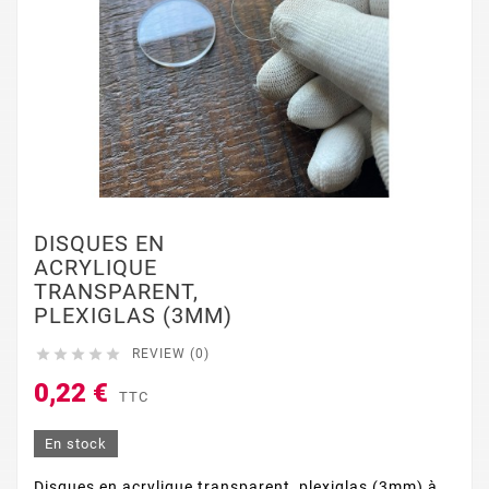
DISQUES EN
ACRYLIQUE
TRANSPARENT,
PLEXIGLAS (3MM)





REVIEW (0)
0,22 €
TTC
En stock
Disques en acrylique transparent, plexiglas (3mm) à