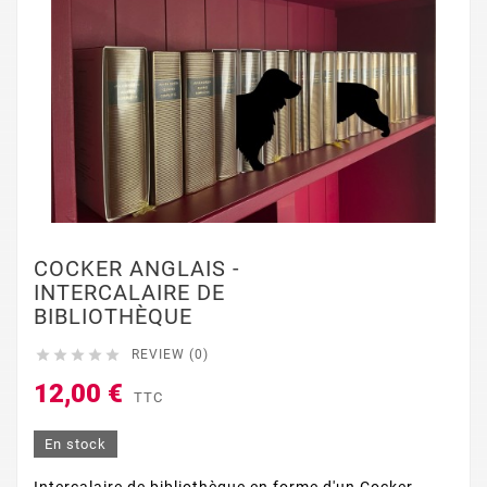
COCKER ANGLAIS -
INTERCALAIRE DE
BIBLIOTHÈQUE





REVIEW (0)
12,00 €
TTC
En stock