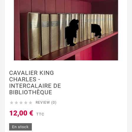
CAVALIER KING
CHARLES -
INTERCALAIRE DE
BIBLIOTHÈQUE





REVIEW (0)
12,00 €
TTC
En stock