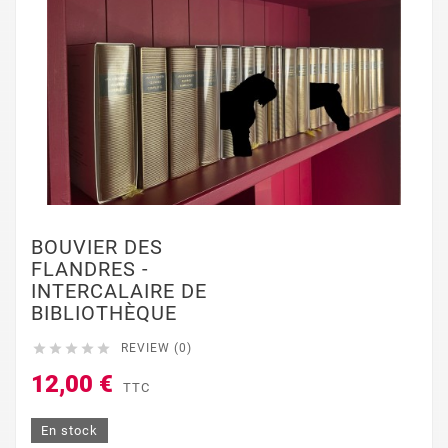
BOUVIER DES
FLANDRES -
INTERCALAIRE DE
BIBLIOTHÈQUE





REVIEW (0)
12,00 €
TTC
En stock