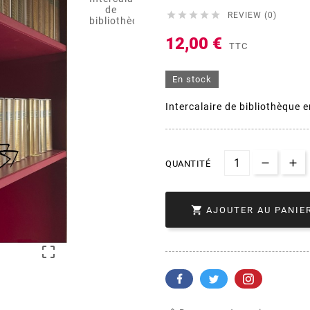





REVIEW (0)
12,00 €
TTC
En stock
Intercalaire de bibliothèque 
QUANTITÉ

AJOUTER AU PANIE
