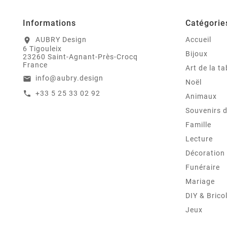
Informations
Catégorie
AUBRY Design
Accueil
location_on
6 Tigouleix
Bijoux
23260 Saint-Agnant-Près-Crocq
France
Art de la ta
info@aubry.design
email
Noël
+33 5 25 33 02 92
call
Animaux
Souvenirs 
Famille
Lecture
Décoration
Funéraire
Mariage
DIY & Brico
Jeux