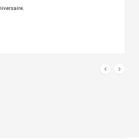
niversaire.

