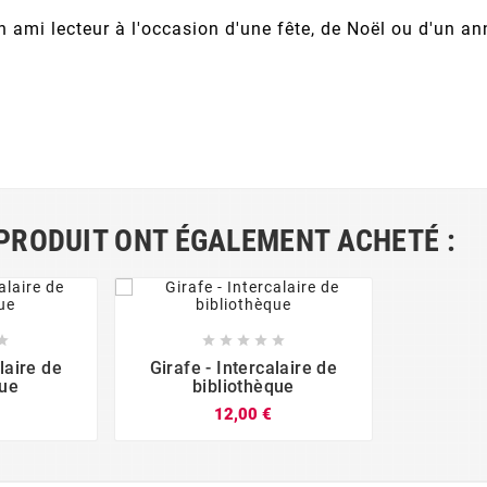
 ami lecteur à l'occasion d'une fête, de Noël ou d'un an
 PRODUIT ONT ÉGALEMENT ACHETÉ :










laire de
Girafe - Intercalaire de
que
bibliothèque
12,00 €