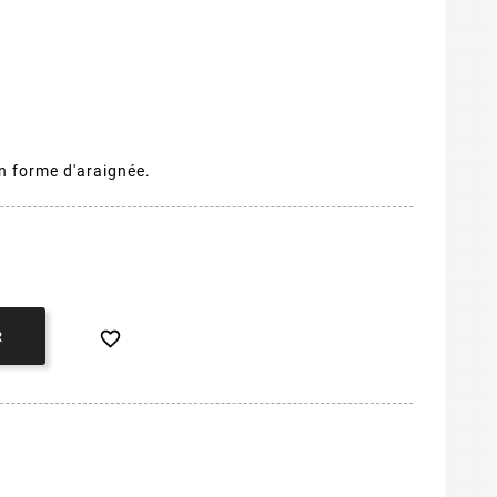
en forme d'araignée.

R