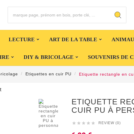
LECTURE
ART DE LA TABLE
ANIMA
IRE
DIY & BRICOLAGE
SOUVENIRS DE 
ricolage
Etiquettes en cuir PU
Etiquette rectangle en cu
t

ETIQUETTE RE
CUIR PU À PE





REVIEW (0)