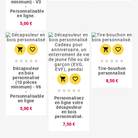
minimum) - V3
-
Personnalisable
en ligne.
Prix
5,00 €














Décapsuleur
Tire-bouchon
en bois
personnalisé
personnalisé


Prix
8,50 €
(10 pièces
minimum) - V6





-
Personnalisable
Personnalisez
en ligne
en ligne votre
décapsuleur
Prix
5,00 €
en bois
personnalisé.
Prix
7,50 €