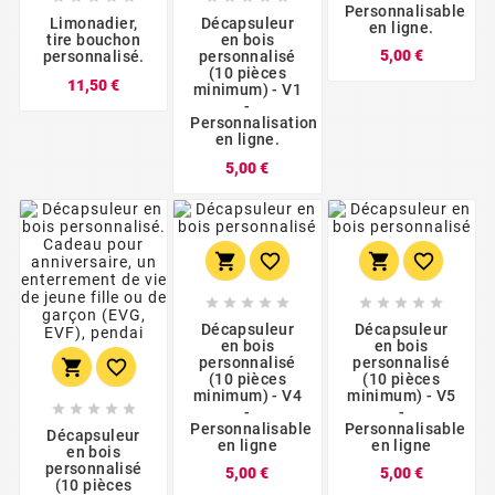
Personnalisable
Limonadier,
Décapsuleur
en ligne.
tire bouchon
en bois
Prix
5,00 €
personnalisé.
personnalisé
(10 pièces
Prix
11,50 €
minimum) - V1
-
Personnalisation
en ligne.
Prix
5,00 €














Décapsuleur
Décapsuleur
en bois
en bois
personnalisé
personnalisé


(10 pièces
(10 pièces
minimum) - V4
minimum) - V5





-
-
Personnalisable
Personnalisable
Décapsuleur
en ligne
en ligne
en bois
personnalisé
Prix
Prix
5,00 €
5,00 €
(10 pièces