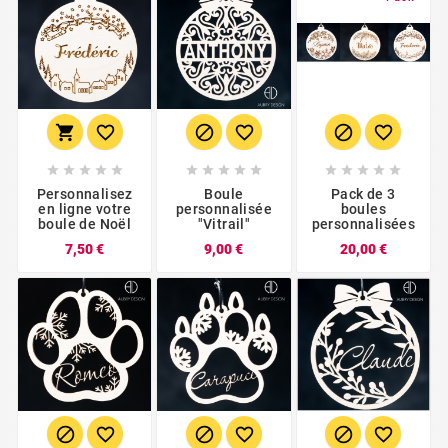





















Personnalisez
Boule
Pack de 3
en ligne votre
personnalisée
boules
boule de Noël
"Vitrail"
personnalisées
Prix
Prix
Prix
7,50 €
9,00 €
20,00 €





