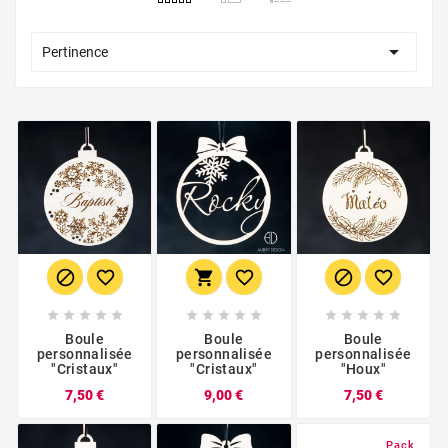

Pertinence





















Boule
Boule
Boule
personnalisée
personnalisée
personnalisée
"Cristaux"
"Cristaux"
"Houx"
Prix
Prix
Prix
7,50 €
9,00 €
7,50 €
Pack