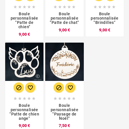















Boule
Boule
Boule
personnalisée
personnalisée
personnalisée
"Patte de
"Patte de chat"
"Brindilles"
chien"
Prix
Prix
9,00 €
9,00 €
Prix
9,00 €














Boule
Boule
personnalisée
personnalisée
"Patte de chien
"Paysage de
ange"
Noël"
Prix
Prix
9,00 €
7,50 €